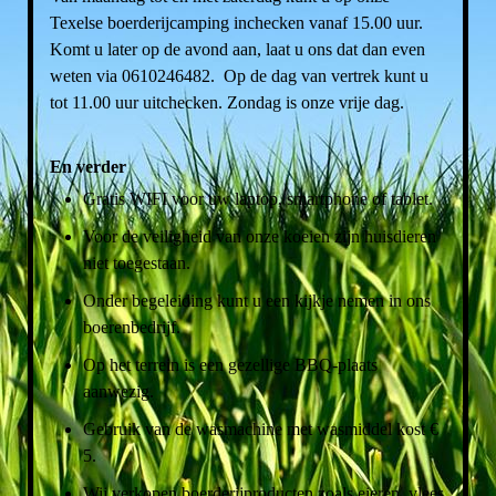
Texelse boerderijcamping inchecken vanaf 15.00 uur.
Komt u later op de avond aan, laat u ons dat dan even
weten via 0610246482. Op de dag van vertrek kunt u
tot 11.00 uur uitchecken. Zondag is onze vrije dag.
En verder
Gratis WIFI voor uw laptop, smartphone of tablet.
Voor de veiligheid van onze koeien zijn huisdieren
niet toegestaan.
Onder begeleiding kunt u een kijkje nemen in ons
boerenbedrijf.
Op het terrein is een gezellige BBQ-plaats
aanwezig.
Gebruik van de wasmachine met wasmiddel kost €
5.
Wij verkopen boerderijproducten zoals eieren, vlees