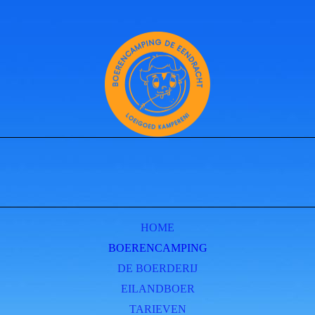
HOME
BOERENCAMPING
DE BOERDERIJ
EILANDBOER
TARIEVEN