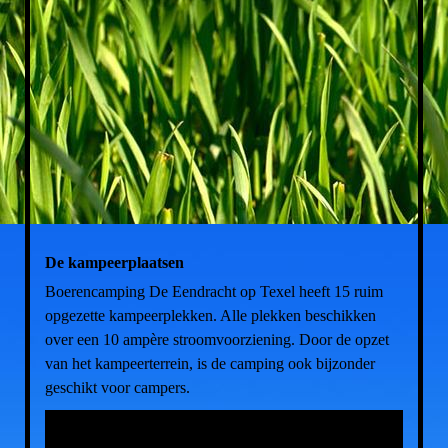
De kampeerplaatsen
Boerencamping De Eendracht op Texel heeft 15 ruim
opgezette kampeerplekken. Alle plekken beschikken
over een 10 ampère stroomvoorziening. Door de opzet
van het kampeerterrein, is de camping ook bijzonder
geschikt voor campers.